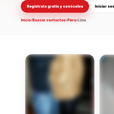
Regístrate gratis y conócelos
Iniciar se
Inicio
›
Buscar contactos
›
Peru
›
Lima