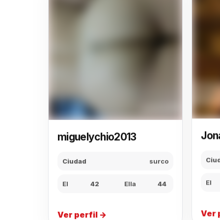
miguelychio2013
Jon
Ciudad
surco
Ciu
El
42
Ella
44
El
Ver perfil →
Ver 