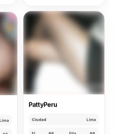
PattyPeru
Lima
Ciudad
Lima
43