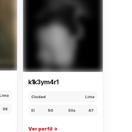
k1k3ym4r1
Ciudad
Lima
Lima
El
50
Ella
47
36
Ver perfil →