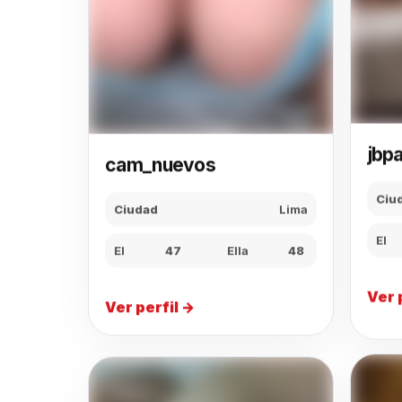
jbpa
cam_nuevos
Ciu
Ciudad
Lima
El
El
47
Ella
48
Ver 
Ver perfil →