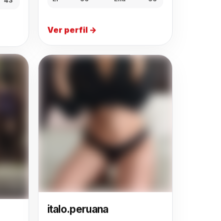
El
66
Ella
66
Ver perfil →
italo.peruana