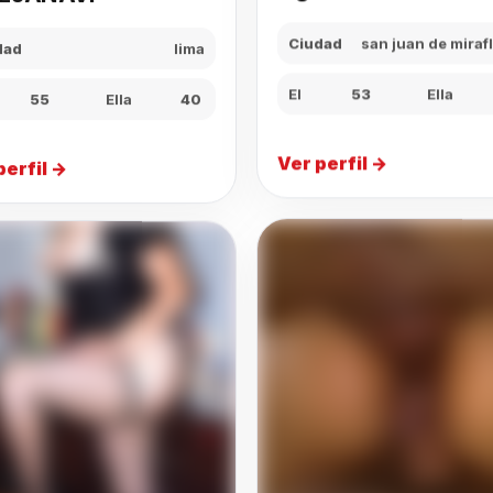
dad
lima
Ciudad
san juan de miraf
55
Ella
40
El
53
Ella
perfil →
Ver perfil →