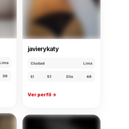
javierykaty
Ciudad
Lima
Lima
El
51
Ella
46
36
Ver perfil →