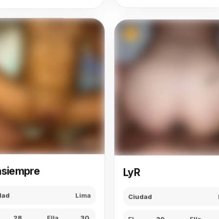
LyR
asiempre
Ciudad
dad
Lima
El
39
Ella