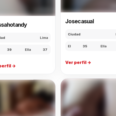
Josecasual
issahotandy
Ciudad
dad
Lima
El
35
Ella
39
Ella
37
Ver perfil →
perfil →