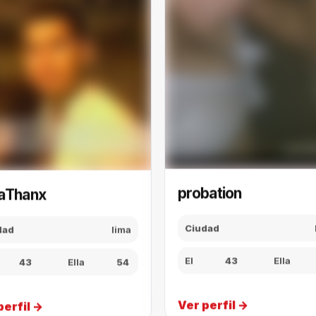
aThanx
probation
dad
lima
Ciudad
43
Ella
54
El
43
Ella
perfil →
Ver perfil →