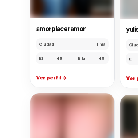
yul
amorplaceramor
Ciu
Ciudad
lima
El
El
46
Ella
48
Ver 
Ver perfil →