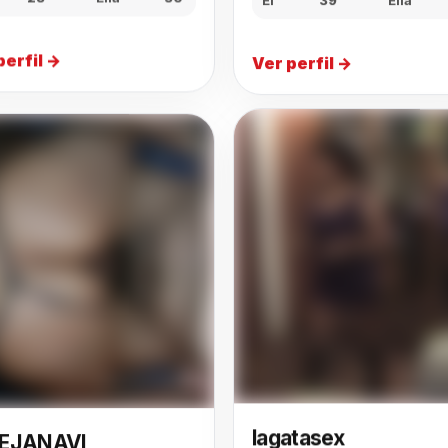
28
Ella
30
Ver perfil →
perfil →
EJANAVI
lagatasex