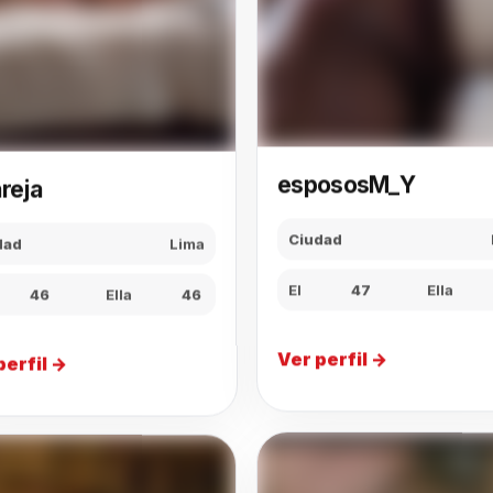
reja
espososM_Y
dad
Lima
Ciudad
46
Ella
46
El
47
Ella
perfil →
Ver perfil →