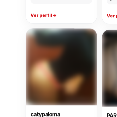
El
El
65
Ella
60
Ver 
Ver perfil →
PAR
catypaloma