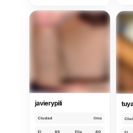
tuy
javierypili
Ciu
Ciudad
lima